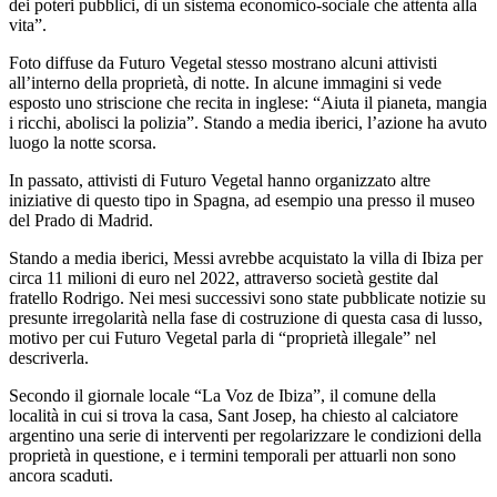
dei poteri pubblici, di un sistema economico-sociale che attenta alla
vita”.
Foto diffuse da Futuro Vegetal stesso mostrano alcuni attivisti
all’interno della proprietà, di notte. In alcune immagini si vede
esposto uno striscione che recita in inglese: “Aiuta il pianeta, mangia
i ricchi, abolisci la polizia”. Stando a media iberici, l’azione ha avuto
luogo la notte scorsa.
In passato, attivisti di Futuro Vegetal hanno organizzato altre
iniziative di questo tipo in Spagna, ad esempio una presso il museo
del Prado di Madrid.
Stando a media iberici, Messi avrebbe acquistato la villa di Ibiza per
circa 11 milioni di euro nel 2022, attraverso società gestite dal
fratello Rodrigo. Nei mesi successivi sono state pubblicate notizie su
presunte irregolarità nella fase di costruzione di questa casa di lusso,
motivo per cui Futuro Vegetal parla di “proprietà illegale” nel
descriverla.
Secondo il giornale locale “La Voz de Ibiza”, il comune della
località in cui si trova la casa, Sant Josep, ha chiesto al calciatore
argentino una serie di interventi per regolarizzare le condizioni della
proprietà in questione, e i termini temporali per attuarli non sono
ancora scaduti.