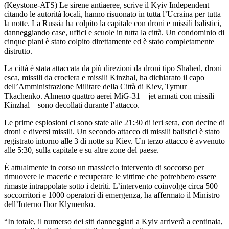
(Keystone-ATS)
Le sirene antiaeree, scrive il Kyiv Independent
citando le autorità locali, hanno risuonato in tutta l’Ucraina per tutta
la notte. La Russia ha colpito la capitale con droni e missili balistici,
danneggiando case, uffici e scuole in tutta la città. Un condominio di
cinque piani è stato colpito direttamente ed è stato completamente
distrutto.
La città è stata attaccata da più direzioni da droni tipo Shahed, droni
esca, missili da crociera e missili Kinzhal, ha dichiarato il capo
dell’Amministrazione Militare della Città di Kiev, Tymur
Tkachenko. Almeno quattro aerei MiG-31 – jet armati con missili
Kinzhal – sono decollati durante l’attacco.
Le prime esplosioni ci sono state alle 21:30 di ieri sera, con decine di
droni e diversi missili. Un secondo attacco di missili balistici è stato
registrato intorno alle 3 di notte su Kiev. Un terzo attacco è avvenuto
alle 5:30, sulla capitale e su altre zone del paese.
È attualmente in corso un massiccio intervento di soccorso per
rimuovere le macerie e recuperare le vittime che potrebbero essere
rimaste intrappolate sotto i detriti. L’intervento coinvolge circa 500
soccorritori e 1000 operatori di emergenza, ha affermato il Ministro
dell’Interno Ihor Klymenko.
“In totale, il numerso dei siti danneggiati a Kyiv arriverà a centinaia,