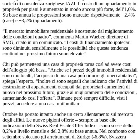
società di consulenza zurighese IAZI. Il costo di un appartamento in
proprietà per piani è aumentato in modo ancora più forte, dell’1,0%.
Su base annua le progressioni sono marcate: rispettivamente +2,4%
(case) e +3,2% (appartamenti).
“Il mercato immobiliare residenziale è sostenuto dal miglioramento
delle condizioni quadro”, commenta Martin Waeber, direttore di
SMG, citato in un comunicato. “I costi di finanziamento ipotecari
sono diminuiti sensibilmente e le possibilità che questa tendenza
continui nel prossimo futuro sono elevate”.
Chi può permettersi una casa di proprietà torna così ad avere costi
dell’alloggio più bassi. “Anche se i prezzi degli immobili residenziali
sono molto alti, l’acquisto di una casa può ridurre gli oneri abitativi”,
spiega l’esperto. “Inoltre ci sono segnali che indicano che l’attività di
costruzione di appartamenti occupati dai proprietari aumenterà di
nuovo nel prossimo futuro, grazie al miglioramento delle condizioni,
aumentando così l’offerta”. Rimane però sempre difficile, visti i
prezzi, accedere a una casa unifamiliare.
Ottobre ha portato intanto anche un certo allentamento sul mercato
degli affitti. Le nuove pigioni offerte – sempre in base alle
indicazioni dello Swiss Real Estate Offer Index – sono scese dello
0,2% a livello mensile e del 2,8% su base annua. Nel confronto con
settembre spiccano gli arretramenti di Zurigo (-6,8%), Svizzera