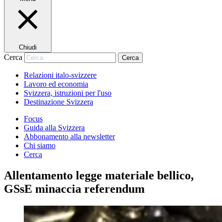
Chiudi
Cerca
Cerca
Relazioni italo-svizzere
Lavoro ed economia
Svizzera, istruzioni per l'uso
Destinazione Svizzera
Focus
Guida alla Svizzera
Abbonamento alla newsletter
Chi siamo
Cerca
Allentamento legge materiale bellico,
GSsE minaccia referendum