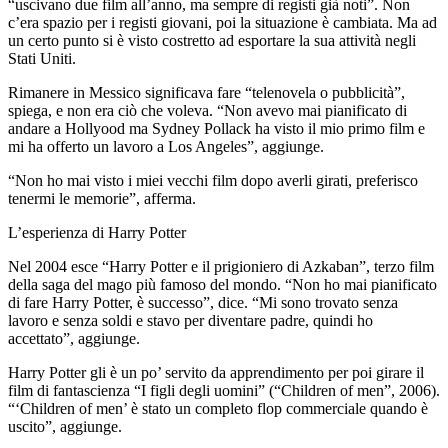
“uscivano due film all’anno, ma sempre di registi già noti”. Non
c’era spazio per i registi giovani, poi la situazione è cambiata. Ma ad
un certo punto si è visto costretto ad esportare la sua attività negli
Stati Uniti.
Rimanere in Messico significava fare “telenovela o pubblicità”,
spiega, e non era ciò che voleva. “Non avevo mai pianificato di
andare a Hollyood ma Sydney Pollack ha visto il mio primo film e
mi ha offerto un lavoro a Los Angeles”, aggiunge.
“Non ho mai visto i miei vecchi film dopo averli girati, preferisco
tenermi le memorie”, afferma.
L’esperienza di Harry Potter
Nel 2004 esce “Harry Potter e il prigioniero di Azkaban”, terzo film
della saga del mago più famoso del mondo. “Non ho mai pianificato
di fare Harry Potter, è successo”, dice. “Mi sono trovato senza
lavoro e senza soldi e stavo per diventare padre, quindi ho
accettato”, aggiunge.
Harry Potter gli è un po’ servito da apprendimento per poi girare il
film di fantascienza “I figli degli uomini” (“Children of men”, 2006).
“‘Children of men’ è stato un completo flop commerciale quando è
uscito”, aggiunge.