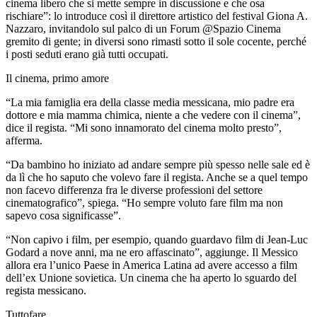
cinema libero che si mette sempre in discussione e che osa
rischiare”: lo introduce così il direttore artistico del festival Giona A.
Nazzaro, invitandolo sul palco di un Forum @Spazio Cinema
gremito di gente; in diversi sono rimasti sotto il sole cocente, perché
i posti seduti erano già tutti occupati.
Il cinema, primo amore
“La mia famiglia era della classe media messicana, mio padre era
dottore e mia mamma chimica, niente a che vedere con il cinema”,
dice il regista. “Mi sono innamorato del cinema molto presto”,
afferma.
“Da bambino ho iniziato ad andare sempre più spesso nelle sale ed è
da lì che ho saputo che volevo fare il regista. Anche se a quel tempo
non facevo differenza fra le diverse professioni del settore
cinematografico”, spiega. “Ho sempre voluto fare film ma non
sapevo cosa significasse”.
“Non capivo i film, per esempio, quando guardavo film di Jean-Luc
Godard a nove anni, ma ne ero affascinato”, aggiunge. Il Messico
allora era l’unico Paese in America Latina ad avere accesso a film
dell’ex Unione sovietica. Un cinema che ha aperto lo sguardo del
regista messicano.
Tuttofare