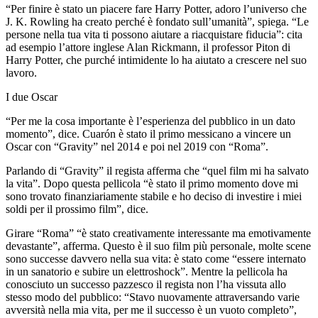
“Per finire è stato un piacere fare Harry Potter, adoro l’universo che
J. K. Rowling ha creato perché è fondato sull’umanità”, spiega. “Le
persone nella tua vita ti possono aiutare a riacquistare fiducia”: cita
ad esempio l’attore inglese Alan Rickmann, il professor Piton di
Harry Potter, che purché intimidente lo ha aiutato a crescere nel suo
lavoro.
I due Oscar
“Per me la cosa importante è l’esperienza del pubblico in un dato
momento”, dice. Cuarón è stato il primo messicano a vincere un
Oscar con “Gravity” nel 2014 e poi nel 2019 con “Roma”.
Parlando di “Gravity” il regista afferma che “quel film mi ha salvato
la vita”. Dopo questa pellicola “è stato il primo momento dove mi
sono trovato finanziariamente stabile e ho deciso di investire i miei
soldi per il prossimo film”, dice.
Girare “Roma” “è stato creativamente interessante ma emotivamente
devastante”, afferma. Questo è il suo film più personale, molte scene
sono successe davvero nella sua vita: è stato come “essere internato
in un sanatorio e subire un elettroshock”. Mentre la pellicola ha
conosciuto un successo pazzesco il regista non l’ha vissuta allo
stesso modo del pubblico: “Stavo nuovamente attraversando varie
avversità nella mia vita, per me il successo è un vuoto completo”,