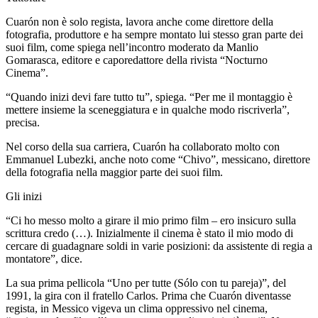
Cuarón non è solo regista, lavora anche come direttore della
fotografia, produttore e ha sempre montato lui stesso gran parte dei
suoi film, come spiega nell’incontro moderato da Manlio
Gomarasca, editore e caporedattore della rivista “Nocturno
Cinema”.
“Quando inizi devi fare tutto tu”, spiega. “Per me il montaggio è
mettere insieme la sceneggiatura e in qualche modo riscriverla”,
precisa.
Nel corso della sua carriera, Cuarón ha collaborato molto con
Emmanuel Lubezki, anche noto come “Chivo”, messicano, direttore
della fotografia nella maggior parte dei suoi film.
Gli inizi
“Ci ho messo molto a girare il mio primo film – ero insicuro sulla
scrittura credo (…). Inizialmente il cinema è stato il mio modo di
cercare di guadagnare soldi in varie posizioni: da assistente di regia a
montatore”, dice.
La sua prima pellicola “Uno per tutte (Sólo con tu pareja)”, del
1991, la gira con il fratello Carlos. Prima che Cuarón diventasse
regista, in Messico vigeva un clima oppressivo nel cinema,