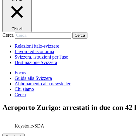
Chiudi
Cerca
Cerca
Relazioni italo-svizzere
Lavoro ed economia
Svizzera, istruzioni per l'uso
Destinazione Svizzera
Focus
Guida alla Svizzera
Abbonamento alla newsletter
Chi siamo
Cerca
Aeroporto Zurigo: arrestati in due con 42
Keystone-SDA