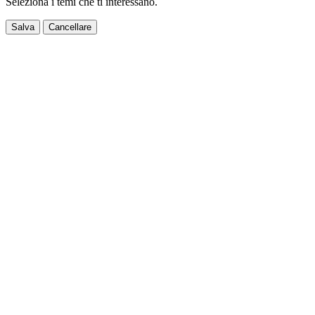
Seleziona i temi che ti interessano.
Salva
Cancellare